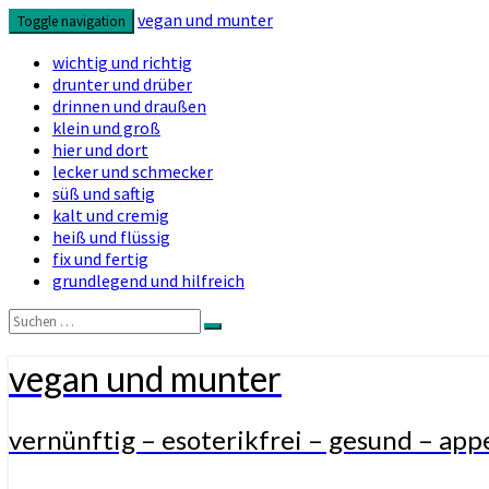
vegan und munter
Toggle navigation
wichtig und richtig
drunter und drüber
drinnen und draußen
klein und groß
hier und dort
lecker und schmecker
süß und saftig
kalt und cremig
heiß und flüssig
fix und fertig
grundlegend und hilfreich
Suchen
Suchen
nach:
vegan und munter
vernünftig – esoterikfrei – gesund – appe