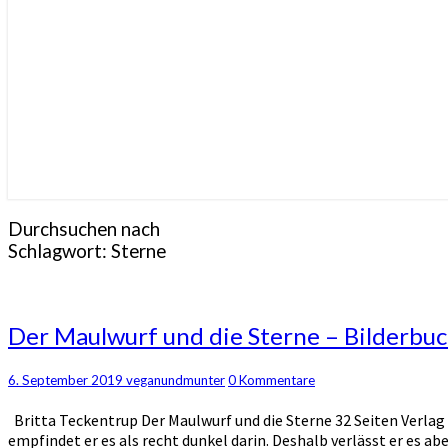
Durchsuchen nach
Schlagwort:
Sterne
Der
Der Maulwurf und die Sterne – Bilderbuc
Maulwurf
und
Kommentare
6. September 2019
veganundmunter
0 Kommentare
die
Sterne
Britta Teckentrup Der Maulwurf und die Sterne 32 Seiten Verlag
–
empfindet er es als recht dunkel darin. Deshalb verlässt er es ab