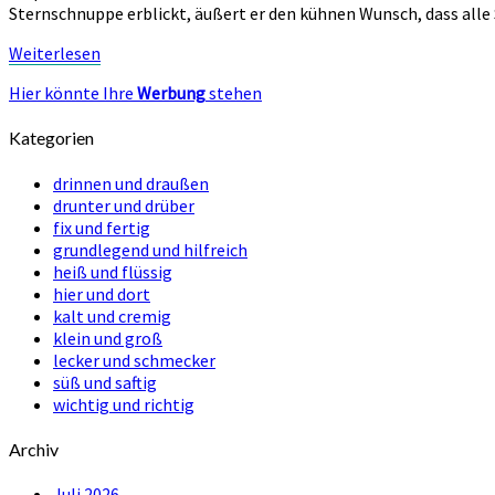
Bilderbuch
Sternschnuppe erblickt, äußert er den kühnen Wunsch, dass alle 
von
Britta
Weiterlesen
Weiterlesen
Teckentrup
Hier könnte Ihre
Werbung
stehen
Kategorien
drinnen und draußen
drunter und drüber
fix und fertig
grundlegend und hilfreich
heiß und flüssig
hier und dort
kalt und cremig
klein und groß
lecker und schmecker
süß und saftig
wichtig und richtig
Archiv
Juli 2026