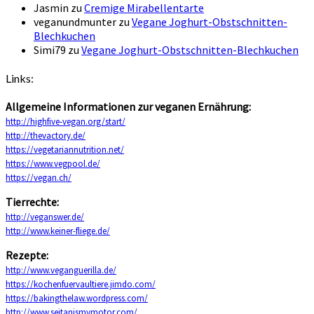
Jasmin
zu
Cremige Mirabellentarte
veganundmunter
zu
Vegane Joghurt-Obstschnitten-
Blechkuchen
Simi79
zu
Vegane Joghurt-Obstschnitten-Blechkuchen
Links:
Allgemeine Informationen zur veganen Ernährung:
http://highfive-vegan.org/start/
http://thevactory.de/
https://vegetariannutrition.net/
https://www.vegpool.de/
https://vegan.ch/
Tierrechte:
http://veganswer.de/
http://www.keiner-fliege.de/
Rezepte:
http://www.veganguerilla.de/
https://kochenfuervaultiere.jimdo.com/
https://bakingthelaw.wordpress.com/
http://www.seitanismymotor.com/