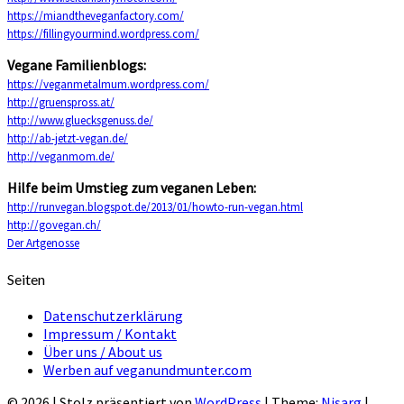
https://miandtheveganfactory.com/
https://fillingyourmind.wordpress.com/
Vegane Familienblogs:
https://veganmetalmum.wordpress.com/
http://gruenspross.at/
http://www.gluecksgenuss.de/
http://ab-jetzt-vegan.de/
http://veganmom.de/
Hilfe beim Umstieg zum veganen Leben:
http://runvegan.blogspot.de/2013/01/howto-run-vegan.html
http://govegan.ch/
Der Artgenosse
Seiten
Datenschutzerklärung
Impressum / Kontakt
Über uns / About us
Werben auf veganundmunter.com
© 2026
|
Stolz präsentiert von
WordPress
|
Theme:
Nisarg
|