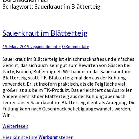
Schlagwort:
Sauerkraut im Blätterteig
Sauerkraut
Sauerkraut im Blätterteig
im
Blätterteig
Kommentare
19. März 2019
veganundmunter
0 Kommentare
Sauerkraut im Blätterteig ist ein schmackhaftes und einfaches
Gericht, das sich auch sehr gut zum Bewirten von Gästen bei
Party, Brunch, Buffet eignet. Wir haben für das Sauerkraut im
Blätterteig statt-TK-Blätterteig mal den aus der Kühlung
verwendet. Er ist insofern praktisch, als die Teigfläche viel
größer ist als beim TK-Produkt. Das erleichtert das Ausrollen.
Andererseits ist der Blätterteig aus der Kühlung aber auch
teurer. Unser Sauerkraut im Blätterteig dient als Anregung. Die
Füllung kann nach Geschmack beliebig abgewandelt werden.
Wir…
Weiterlesen
Weiterlesen
Hier könnte Ihre
Werbung
stehen