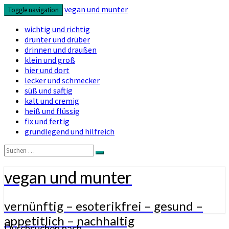
vegan und munter
Toggle navigation
wichtig und richtig
drunter und drüber
drinnen und draußen
klein und groß
hier und dort
lecker und schmecker
süß und saftig
kalt und cremig
heiß und flüssig
fix und fertig
grundlegend und hilfreich
Suchen
Suchen
nach:
vegan und munter
vernünftig – esoterikfrei – gesund –
appetitlich – nachhaltig
Durchsuchen nach