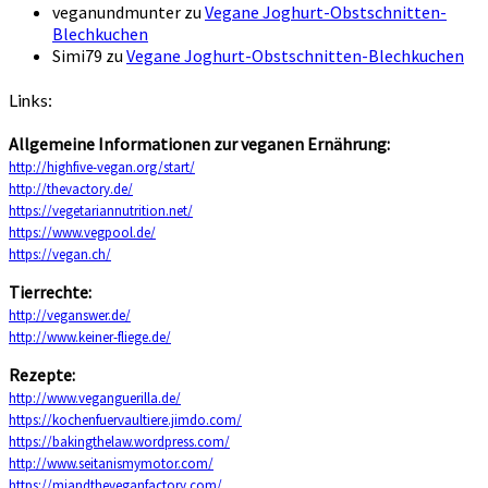
veganundmunter
zu
Vegane Joghurt-Obstschnitten-
Blechkuchen
Simi79
zu
Vegane Joghurt-Obstschnitten-Blechkuchen
Links:
Allgemeine Informationen zur veganen Ernährung:
http://highfive-vegan.org/start/
http://thevactory.de/
https://vegetariannutrition.net/
https://www.vegpool.de/
https://vegan.ch/
Tierrechte:
http://veganswer.de/
http://www.keiner-fliege.de/
Rezepte:
http://www.veganguerilla.de/
https://kochenfuervaultiere.jimdo.com/
https://bakingthelaw.wordpress.com/
http://www.seitanismymotor.com/
https://miandtheveganfactory.com/