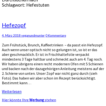
Schlagwort:
Hefestuten
Hefezopf
Hefezopf
Kommentare
4. März 2018
veganundmunter
0 Kommentare
Zum Frühstück, Brunch, Kaffeetrinken – da passt ein Hefezopf.
Auch wenn unser optisch nicht so gelungen ist, so ist er das
aber geschmacklich. Er ist in Frischhaltefolie verpackt
mindestens 3 Tage haltbar und schmeckt auch am 4. Tag noch.
Wir haben übrigens einen recht modernen Ofen mit 5 Schienen
und backen nach der dazugehörigen Anleitung meistens auf der
2. Schiene von unten. Unser Zopf war nicht ganz durch (sieh
Foto). Das haben wir aber schon im Rezept berücksichtigt.
Bestimmt kann…
Weiterlesen
Weiterlesen
Hier könnte Ihre
Werbung
stehen