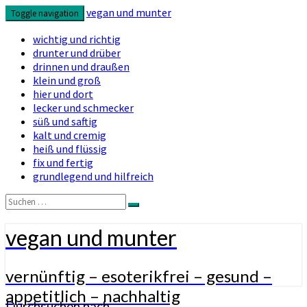
vegan und munter
Toggle navigation
wichtig und richtig
drunter und drüber
drinnen und draußen
klein und groß
hier und dort
lecker und schmecker
süß und saftig
kalt und cremig
heiß und flüssig
fix und fertig
grundlegend und hilfreich
Suchen
Suchen
nach:
vegan und munter
vernünftig – esoterikfrei – gesund –
appetitlich – nachhaltig
Durchsuchen nach