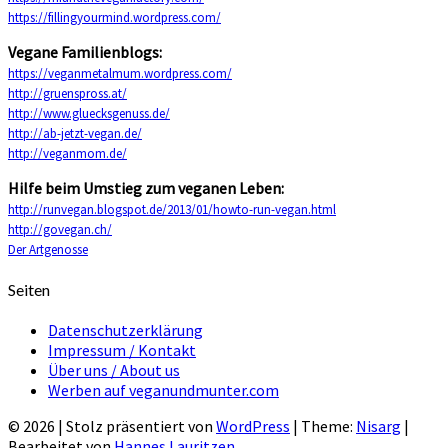
https://fillingyourmind.wordpress.com/
Vegane Familienblogs:
https://veganmetalmum.wordpress.com/
http://gruenspross.at/
http://www.gluecksgenuss.de/
http://ab-jetzt-vegan.de/
http://veganmom.de/
Hilfe beim Umstieg zum veganen Leben:
http://runvegan.blogspot.de/2013/01/howto-run-vegan.html
http://govegan.ch/
Der Artgenosse
Seiten
Datenschutzerklärung
Impressum / Kontakt
Über uns / About us
Werben auf veganundmunter.com
© 2026
|
Stolz präsentiert von
WordPress
|
Theme:
Nisarg
|
Bearbeitet von
Hannes Lauritzen